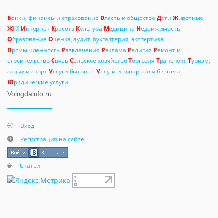
Б
анки, финансы и страхование
В
ласть и общество
Д
ети
Ж
ивотные
Ж
КХ
И
нтернет
К
расота
К
ультура
М
едицина
Н
едвижимость
О
бразование
О
ценка, аудит, бухгалтерия, экспертиза
П
ромышленность
Р
азвлечения
Р
еклама
Р
елигия
Р
емонт и
строительство
С
вязь
С
ельское хозяйство
Т
орговля
Т
ранспорт
Т
уризм,
отдых и спорт
У
слуги бытовые
У
слуги и товары для бизнеса
Ю
ридические услуги
Vologdainfo.ru
Вход
Регистрация на сайте
Статьи