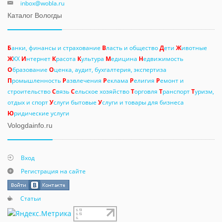
inbox@wobla.ru
Каталог Вологды
Б
анки, финансы и страхование
В
ласть и общество
Д
ети
Ж
ивотные
Ж
КХ
И
нтернет
К
расота
К
ультура
М
едицина
Н
едвижимость
О
бразование
О
ценка, аудит, бухгалтерия, экспертиза
П
ромышленность
Р
азвлечения
Р
еклама
Р
елигия
Р
емонт и
строительство
С
вязь
С
ельское хозяйство
Т
орговля
Т
ранспорт
Т
уризм,
отдых и спорт
У
слуги бытовые
У
слуги и товары для бизнеса
Ю
ридические услуги
Vologdainfo.ru
Вход
Регистрация на сайте
Статьи