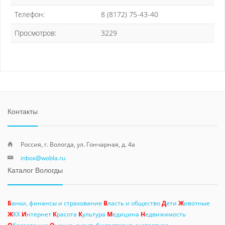
Телефон:
8 (8172) 75-43-40
Просмотров:
3229
Контакты
Россия, г. Вологда, ул. Гончарная, д. 4а
inbox@wobla.ru
Каталог Вологды
Б
анки, финансы и страхование
В
ласть и общество
Д
ети
Ж
ивотные
Ж
КХ
И
нтернет
К
расота
К
ультура
М
едицина
Н
едвижимость