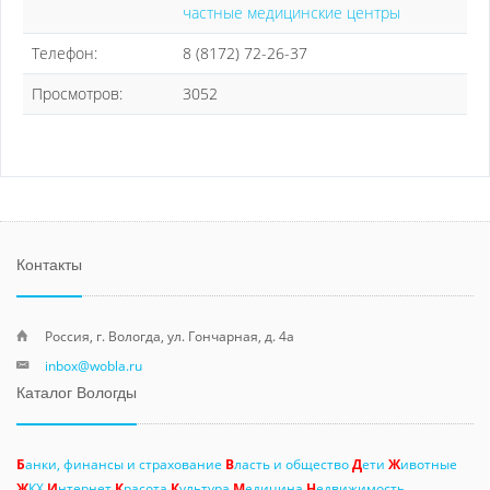
частные медицинские центры
Телефон:
8 (8172) 72-26-37
Просмотров:
3052
Контакты
Россия, г. Вологда, ул. Гончарная, д. 4а
inbox@wobla.ru
Каталог Вологды
Б
анки, финансы и страхование
В
ласть и общество
Д
ети
Ж
ивотные
Ж
КХ
И
нтернет
К
расота
К
ультура
М
едицина
Н
едвижимость