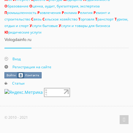
О
бразование
О
ценка, аудит, бухгалтерия, экспертиза
П
ромышленность
Р
азвлечения
Р
еклама
Р
елигия
Р
емонт и
строительство
С
вязь
С
ельское хозяйство
Т
орговля
Т
ранспорт
Т
уризм,
отдых и спорт
У
слуги бытовые
У
слуги и товары для бизнеса
Ю
ридические услуги
Vologdainfo.ru
Вход
Регистрация на сайте
Статьи
© 2010 - 2021