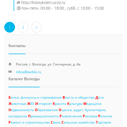
http://koteykolen.ucoz.ru
пон-пятн. 09:00 - 18:00 , субб. с 10:00 - 15:00
1
2
»
Контакты
Россия, г. Вологда, ул. Гончарная, д. 4а
inbox@wobla.ru
Каталог Вологды
Б
анки, финансы и страхование
В
ласть и общество
Д
ети
Ж
ивотные
Ж
КХ
И
нтернет
К
расота
К
ультура
М
едицина
Н
едвижимость
О
бразование
О
ценка, аудит, бухгалтерия,
экспертиза
П
ромышленность
Р
азвлечения
Р
еклама
Р
елигия
Р
емонт и строительство
С
вязь
С
ельское хозяйство
Т
орговля