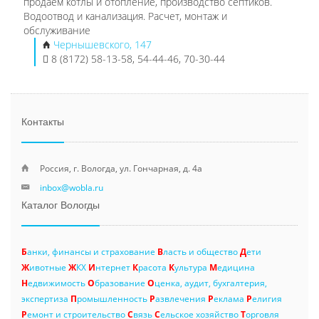
продаем котлы и отопление, производство септиков.
Водоотвод и канализация. Расчет, монтаж и
обслуживание
Чернышевского, 147
8 (8172) 58-13-58, 54-44-46, 70-30-44
Контакты
Россия, г. Вологда, ул. Гончарная, д. 4а
inbox@wobla.ru
Каталог Вологды
Б
анки, финансы и страхование
В
ласть и общество
Д
ети
Ж
ивотные
Ж
КХ
И
нтернет
К
расота
К
ультура
М
едицина
Н
едвижимость
О
бразование
О
ценка, аудит, бухгалтерия,
экспертиза
П
ромышленность
Р
азвлечения
Р
еклама
Р
елигия
Р
емонт и строительство
С
вязь
С
ельское хозяйство
Т
орговля