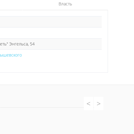
Власть
ть" Энгельса, 54
нышевского
<
>