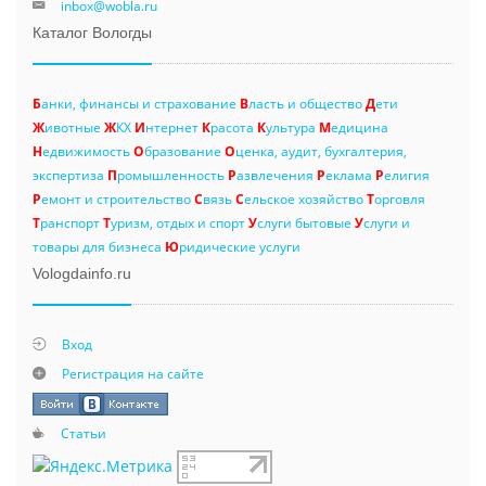
inbox@wobla.ru
Каталог Вологды
Б
анки, финансы и страхование
В
ласть и общество
Д
ети
Ж
ивотные
Ж
КХ
И
нтернет
К
расота
К
ультура
М
едицина
Н
едвижимость
О
бразование
О
ценка, аудит, бухгалтерия,
экспертиза
П
ромышленность
Р
азвлечения
Р
еклама
Р
елигия
Р
емонт и строительство
С
вязь
С
ельское хозяйство
Т
орговля
Т
ранспорт
Т
уризм, отдых и спорт
У
слуги бытовые
У
слуги и
товары для бизнеса
Ю
ридические услуги
Vologdainfo.ru
Вход
Регистрация на сайте
Статьи