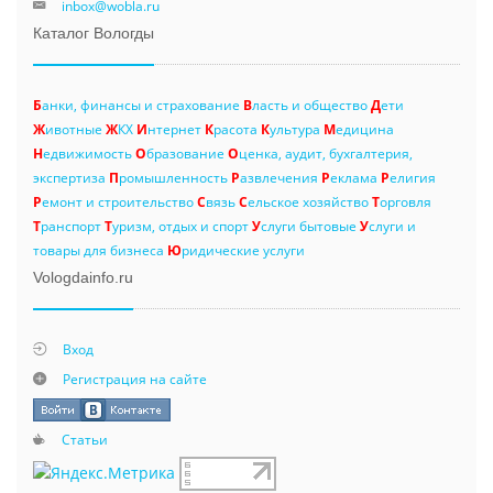
inbox@wobla.ru
Каталог Вологды
Б
анки, финансы и страхование
В
ласть и общество
Д
ети
Ж
ивотные
Ж
КХ
И
нтернет
К
расота
К
ультура
М
едицина
Н
едвижимость
О
бразование
О
ценка, аудит, бухгалтерия,
экспертиза
П
ромышленность
Р
азвлечения
Р
еклама
Р
елигия
Р
емонт и строительство
С
вязь
С
ельское хозяйство
Т
орговля
Т
ранспорт
Т
уризм, отдых и спорт
У
слуги бытовые
У
слуги и
товары для бизнеса
Ю
ридические услуги
Vologdainfo.ru
Вход
Регистрация на сайте
Статьи