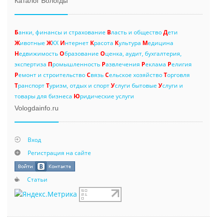
Каталог Вологды
Б
анки, финансы и страхование
В
ласть и общество
Д
ети
Ж
ивотные
Ж
КХ
И
нтернет
К
расота
К
ультура
М
едицина
Н
едвижимость
О
бразование
О
ценка, аудит, бухгалтерия,
экспертиза
П
ромышленность
Р
азвлечения
Р
еклама
Р
елигия
Р
емонт и строительство
С
вязь
С
ельское хозяйство
Т
орговля
Т
ранспорт
Т
уризм, отдых и спорт
У
слуги бытовые
У
слуги и
товары для бизнеса
Ю
ридические услуги
Vologdainfo.ru
Вход
Регистрация на сайте
Статьи