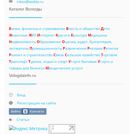
inbox@wobla.ru
Каталог Вологды
Б
анки, финансы и страхование
В
ласть и общество
Д
ети
Ж
ивотные
Ж
КХ
И
нтернет
К
расота
К
ультура
М
едицина
Н
едвижимость
О
бразование
О
ценка, аудит, бухгалтерия,
экспертиза
П
ромышленность
Р
азвлечения
Р
еклама
Р
елигия
Р
емонт и строительство
С
вязь
С
ельское хозяйство
Т
орговля
Т
ранспорт
Т
уризм, отдых и спорт
У
слуги бытовые
У
слуги и
товары для бизнеса
Ю
ридические услуги
Vologdainfo.ru
Вход
Регистрация на сайте
Статьи