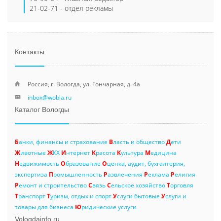
21-02-71 - отдел рекламы
Контакты
Россия, г. Вологда, ул. Гончарная, д. 4а
inbox@wobla.ru
Каталог Вологды
Б
анки, финансы и страхование
В
ласть и общество
Д
ети
Ж
ивотные
Ж
КХ
И
нтернет
К
расота
К
ультура
М
едицина
Н
едвижимость
О
бразование
О
ценка, аудит, бухгалтерия,
экспертиза
П
ромышленность
Р
азвлечения
Р
еклама
Р
елигия
Р
емонт и строительство
С
вязь
С
ельское хозяйство
Т
орговля
Т
ранспорт
Т
уризм, отдых и спорт
У
слуги бытовые
У
слуги и
товары для бизнеса
Ю
ридические услуги
Vologdainfo.ru