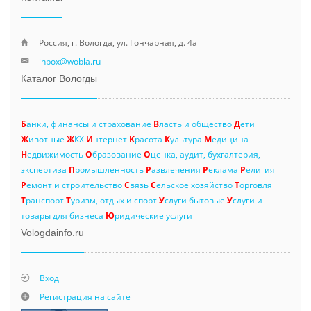
Россия, г. Вологда, ул. Гончарная, д. 4а
inbox@wobla.ru
Каталог Вологды
Б
анки, финансы и страхование
В
ласть и общество
Д
ети
Ж
ивотные
Ж
КХ
И
нтернет
К
расота
К
ультура
М
едицина
Н
едвижимость
О
бразование
О
ценка, аудит, бухгалтерия,
экспертиза
П
ромышленность
Р
азвлечения
Р
еклама
Р
елигия
Р
емонт и строительство
С
вязь
С
ельское хозяйство
Т
орговля
Т
ранспорт
Т
уризм, отдых и спорт
У
слуги бытовые
У
слуги и
товары для бизнеса
Ю
ридические услуги
Vologdainfo.ru
Вход
Регистрация на сайте