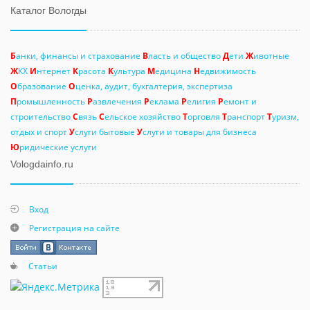
Каталог Вологды
Б
анки, финансы и страхование
В
ласть и общество
Д
ети
Ж
ивотные
Ж
КХ
И
нтернет
К
расота
К
ультура
М
едицина
Н
едвижимость
О
бразование
О
ценка, аудит, бухгалтерия, экспертиза
П
ромышленность
Р
азвлечения
Р
еклама
Р
елигия
Р
емонт и
строительство
С
вязь
С
ельское хозяйство
Т
орговля
Т
ранспорт
Т
уризм,
отдых и спорт
У
слуги бытовые
У
слуги и товары для бизнеса
Ю
ридические услуги
Vologdainfo.ru
Вход
Регистрация на сайте
Статьи