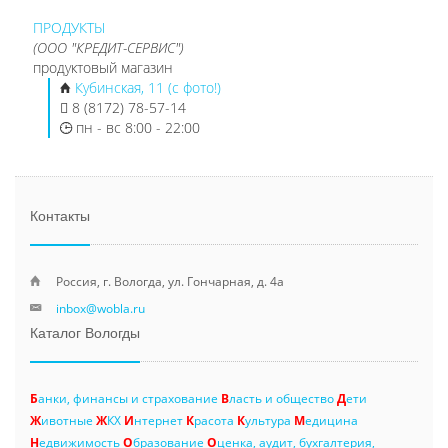
ПРОДУКТЫ
(ООО "КРЕДИТ-СЕРВИС")
продуктовый магазин
Кубинская, 11 (с фото!)
8 (8172) 78-57-14
пн - вс 8:00 - 22:00
Контакты
Россия, г. Вологда, ул. Гончарная, д. 4а
inbox@wobla.ru
Каталог Вологды
Б
анки, финансы и страхование
В
ласть и общество
Д
ети
Ж
ивотные
Ж
КХ
И
нтернет
К
расота
К
ультура
М
едицина
Н
едвижимость
О
бразование
О
ценка, аудит, бухгалтерия,