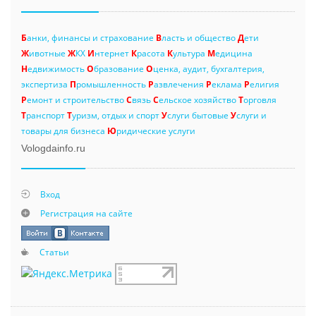
Б
анки, финансы и страхование
В
ласть и общество
Д
ети
Ж
ивотные
Ж
КХ
И
нтернет
К
расота
К
ультура
М
едицина
Н
едвижимость
О
бразование
О
ценка, аудит, бухгалтерия,
экспертиза
П
ромышленность
Р
азвлечения
Р
еклама
Р
елигия
Р
емонт и строительство
С
вязь
С
ельское хозяйство
Т
орговля
Т
ранспорт
Т
уризм, отдых и спорт
У
слуги бытовые
У
слуги и
товары для бизнеса
Ю
ридические услуги
Vologdainfo.ru
Вход
Регистрация на сайте
Статьи