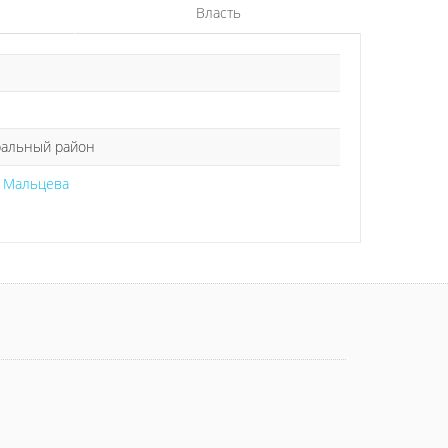
Власть
ральный район
е Мальцева