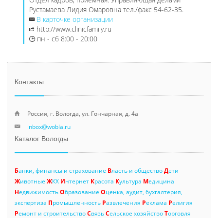
Рустамаева Лидия Омаровна тел./факс 54-62-35.
В карточке организации
http://www.clinicfamily.ru
пн - сб 8:00 - 20:00
Контакты
Россия, г. Вологда, ул. Гончарная, д. 4а
inbox@wobla.ru
Каталог Вологды
Б
анки, финансы и страхование
В
ласть и общество
Д
ети
Ж
ивотные
Ж
КХ
И
нтернет
К
расота
К
ультура
М
едицина
Н
едвижимость
О
бразование
О
ценка, аудит, бухгалтерия,
экспертиза
П
ромышленность
Р
азвлечения
Р
еклама
Р
елигия
Р
емонт и строительство
С
вязь
С
ельское хозяйство
Т
орговля