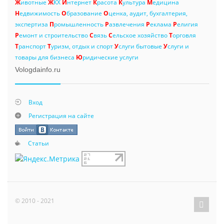
Ж
ивотные
Ж
КХ
И
нтернет
К
расота
К
ультура
М
едицина
Н
едвижимость
О
бразование
О
ценка, аудит, бухгалтерия,
экспертиза
П
ромышленность
Р
азвлечения
Р
еклама
Р
елигия
Р
емонт и строительство
С
вязь
С
ельское хозяйство
Т
орговля
Т
ранспорт
Т
уризм, отдых и спорт
У
слуги бытовые
У
слуги и
товары для бизнеса
Ю
ридические услуги
Vologdainfo.ru
Вход
Регистрация на сайте
Статьи
© 2010 - 2021