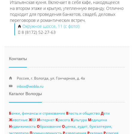
Итальянская кухня. Включает в себя кафе, находящееся
на втором этаже и крытую, утепленную веранду. Отлично
подходит для проведения банкетов, свадеб, деловых
переговоров и романтических встреч.
Окружное шоссе, 11 (с фото!)
8 (8172) 52-27-63
Контакты
Россия, г. Вологда, ул. Гончарная, д. 4а
inbox@wobla.ru
Каталог Вологды
Б
анки, финансы и страхование
В
ласть и общество
Д
ети
Ж
ивотные
Ж
КХ
И
нтернет
К
расота
К
ультура
М
едицина
Н
едвижимость
О
бразование
О
ценка, аудит, бухгалтерия,
экспертиза
П
ромышленность
Р
азвлечения
Р
еклама
Р
елигия