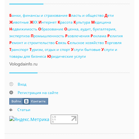
Б
анки, финансы и страхование
В
ласть и общество
Д
ети
Ж
ивотные
Ж
КХ
И
нтернет
К
расота
К
ультура
М
едицина
Н
едвижимость
О
бразование
О
ценка, аудит, бухгалтерия,
экспертиза
П
ромышленность
Р
азвлечения
Р
еклама
Р
елигия
Р
емонт и строительство
С
вязь
С
ельское хозяйство
Т
орговля
Т
ранспорт
Т
уризм, отдых и спорт
У
слуги бытовые
У
слуги и
товары для бизнеса
Ю
ридические услуги
Vologdainfo.ru
Вход
Регистрация на сайте
Статьи