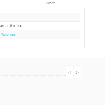
Власть
ральный район
е Пирогова
<
>