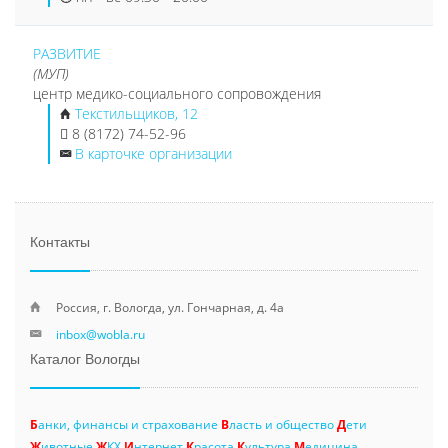
РАЗВИТИЕ
(МУП)
центр медико-социального сопровождения
Текстильщиков, 12
8 (8172) 74-52-96
В карточке организации
Контакты
Россия, г. Вологда, ул. Гончарная, д. 4а
inbox@wobla.ru
Каталог Вологды
Б
анки, финансы и страхование
В
ласть и общество
Д
ети
Ж
ивотные
Ж
КХ
И
нтернет
К
расота
К
ультура
М
едицина