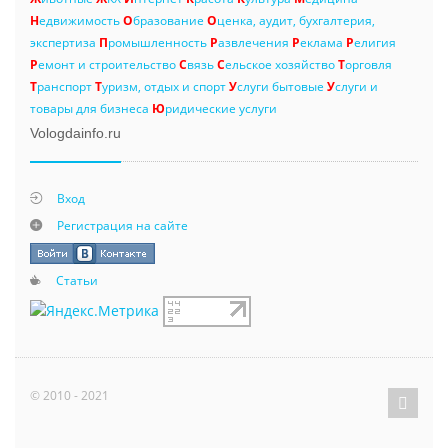
Н
едвижимость
О
бразование
О
ценка, аудит, бухгалтерия,
экспертиза
П
ромышленность
Р
азвлечения
Р
еклама
Р
елигия
Р
емонт и строительство
С
вязь
С
ельское хозяйство
Т
орговля
Т
ранспорт
Т
уризм, отдых и спорт
У
слуги бытовые
У
слуги и
товары для бизнеса
Ю
ридические услуги
Vologdainfo.ru
Вход
Регистрация на сайте
Статьи
© 2010 - 2021