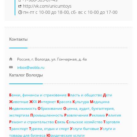
http://vk.com/unicumtoys
пн-пт с 10-00 до 18-00, сб- вс с 10-00 до 17-00
Контакты
Россия, г. Вологда, ул. Гончарная, д. 4а
inbox@wobla.ru
Каталог Вологды
Б
анки, финансы и страхование
В
ласть и общество
Д
ети
Ж
ивотные
Ж
КХ
И
нтернет
К
расота
К
ультура
М
едицина
Н
едвижимость
О
бразование
О
ценка, аудит, бухгалтерия,
экспертиза
П
ромышленность
Р
азвлечения
Р
еклама
Р
елигия
Р
емонт и строительство
С
вязь
С
ельское хозяйство
Т
орговля
Т
ранспорт
Т
уризм, отдых и спорт
У
слуги бытовые
У
слуги и
товары для бизнеса
Ю
ридические услуги