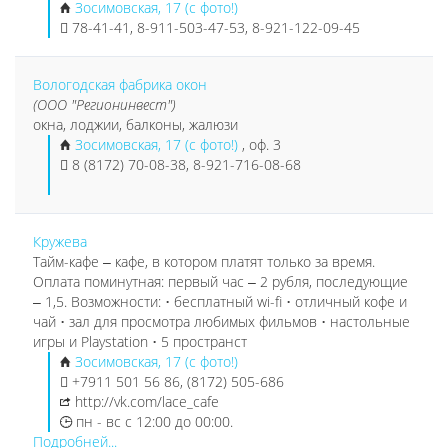
Зосимовская, 17 (с фото!)
78-41-41, 8-911-503-47-53, 8-921-122-09-45
Вологодская фабрика окон
(ООО "Регионинвест")
окна, лоджии, балконы, жалюзи
Зосимовская, 17 (с фото!)
, оф. 3
8 (8172) 70-08-38, 8-921-716-08-68
Кружева
Тайм-кафе ‒ кафе, в котором платят только за время.
Оплата поминутная: первый час ‒ 2 рубля, последующие
‒ 1,5. Возможности: • бесплатный wi-fi • отличный кофе и
чай • зал для просмотра любимых фильмов • настольные
игры и Playstation • 5 пространст
Зосимовская, 17 (с фото!)
+7911 501 56 86, (8172) 505-686
http://vk.com/lace_cafe
пн - вс с 12:00 до 00:00.
Подробней...