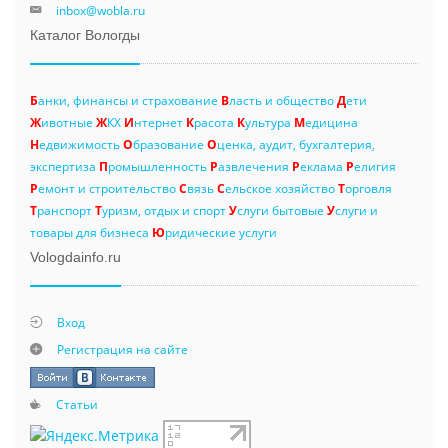
inbox@wobla.ru
Каталог Вологды
Б
анки, финансы и страхование
В
ласть и общество
Д
ети
Ж
ивотные
Ж
КХ
И
нтернет
К
расота
К
ультура
М
едицина
Н
едвижимость
О
бразование
О
ценка, аудит, бухгалтерия,
экспертиза
П
ромышленность
Р
азвлечения
Р
еклама
Р
елигия
Р
емонт и строительство
С
вязь
С
ельское хозяйство
Т
орговля
Т
ранспорт
Т
уризм, отдых и спорт
У
слуги бытовые
У
слуги и
товары для бизнеса
Ю
ридические услуги
Vologdainfo.ru
Вход
Регистрация на сайте
Статьи