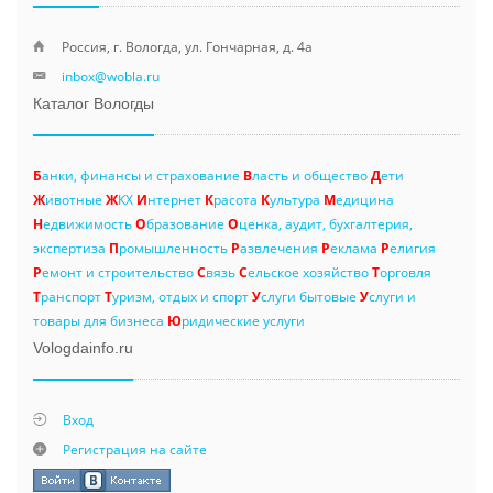
Россия, г. Вологда, ул. Гончарная, д. 4а
inbox@wobla.ru
Каталог Вологды
Б
анки, финансы и страхование
В
ласть и общество
Д
ети
Ж
ивотные
Ж
КХ
И
нтернет
К
расота
К
ультура
М
едицина
Н
едвижимость
О
бразование
О
ценка, аудит, бухгалтерия,
экспертиза
П
ромышленность
Р
азвлечения
Р
еклама
Р
елигия
Р
емонт и строительство
С
вязь
С
ельское хозяйство
Т
орговля
Т
ранспорт
Т
уризм, отдых и спорт
У
слуги бытовые
У
слуги и
товары для бизнеса
Ю
ридические услуги
Vologdainfo.ru
Вход
Регистрация на сайте