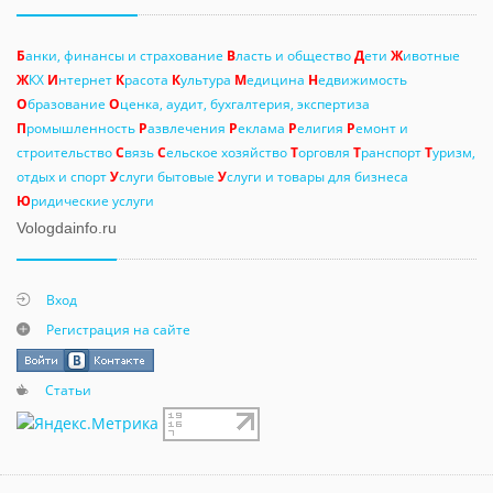
Б
анки, финансы и страхование
В
ласть и общество
Д
ети
Ж
ивотные
Ж
КХ
И
нтернет
К
расота
К
ультура
М
едицина
Н
едвижимость
О
бразование
О
ценка, аудит, бухгалтерия, экспертиза
П
ромышленность
Р
азвлечения
Р
еклама
Р
елигия
Р
емонт и
строительство
С
вязь
С
ельское хозяйство
Т
орговля
Т
ранспорт
Т
уризм,
отдых и спорт
У
слуги бытовые
У
слуги и товары для бизнеса
Ю
ридические услуги
Vologdainfo.ru
Вход
Регистрация на сайте
Статьи