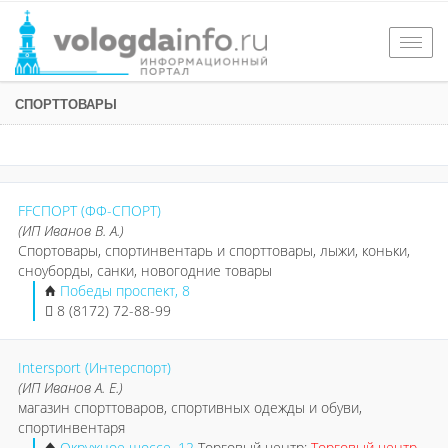
Togg
navig
СПОРТТОВАРЫ
FFСПОРТ (ФФ-СПОРТ)
(ИП Иванов В. А.)
Спортовары, спортинвентарь и спорттовары, лыжи, коньки,
сноуборды, санки, новогодние товары
Победы проспект, 8
8 (8172) 72-88-99
Intersport (Интерспорт)
(ИП Иванов А. Е.)
магазин спорттоваров, спортивных одежды и обуви,
спортинвентаря
Окружное шоссе, 12
Торговый центр:
Торговый центр