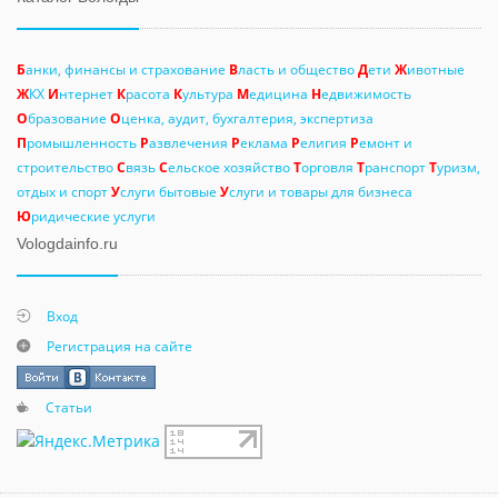
Б
анки, финансы и страхование
В
ласть и общество
Д
ети
Ж
ивотные
Ж
КХ
И
нтернет
К
расота
К
ультура
М
едицина
Н
едвижимость
О
бразование
О
ценка, аудит, бухгалтерия, экспертиза
П
ромышленность
Р
азвлечения
Р
еклама
Р
елигия
Р
емонт и
строительство
С
вязь
С
ельское хозяйство
Т
орговля
Т
ранспорт
Т
уризм,
отдых и спорт
У
слуги бытовые
У
слуги и товары для бизнеса
Ю
ридические услуги
Vologdainfo.ru
Вход
Регистрация на сайте
Статьи