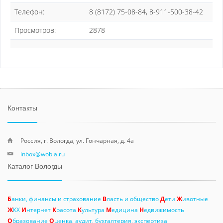
Телефон:
8 (8172) 75-08-84, 8-911-500-38-42
Просмотров:
2878
Контакты
Россия, г. Вологда, ул. Гончарная, д. 4а
inbox@wobla.ru
Каталог Вологды
Б
анки, финансы и страхование
В
ласть и общество
Д
ети
Ж
ивотные
Ж
КХ
И
нтернет
К
расота
К
ультура
М
едицина
Н
едвижимость
О
бразование
О
ценка, аудит, бухгалтерия, экспертиза