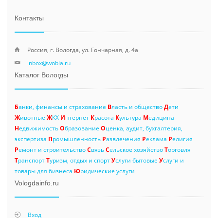
Контакты
Россия, г. Вологда, ул. Гончарная, д. 4а
inbox@wobla.ru
Каталог Вологды
Б
анки, финансы и страхование
В
ласть и общество
Д
ети
Ж
ивотные
Ж
КХ
И
нтернет
К
расота
К
ультура
М
едицина
Н
едвижимость
О
бразование
О
ценка, аудит, бухгалтерия,
экспертиза
П
ромышленность
Р
азвлечения
Р
еклама
Р
елигия
Р
емонт и строительство
С
вязь
С
ельское хозяйство
Т
орговля
Т
ранспорт
Т
уризм, отдых и спорт
У
слуги бытовые
У
слуги и
товары для бизнеса
Ю
ридические услуги
Vologdainfo.ru
Вход