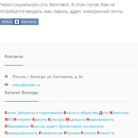
Через социальную сеть Вконтакте. В этом случае Вам не
потребуется вводить имя, пароль, адрес электронной почты.
Контакты
Россия, г. Вологда, ул. Гончарная, д. 4а
inbox@wobla.ru
Каталог Вологды
Б
анки, финансы и страхование
В
ласть и общество
Д
ети
Ж
ивотные
Ж
КХ
И
нтернет
К
расота
К
ультура
М
едицина
Н
едвижимость
О
бразование
О
ценка, аудит, бухгалтерия, экспертиза
П
ромышленность
Р
азвлечения
Р
еклама
Р
елигия
Р
емонт и