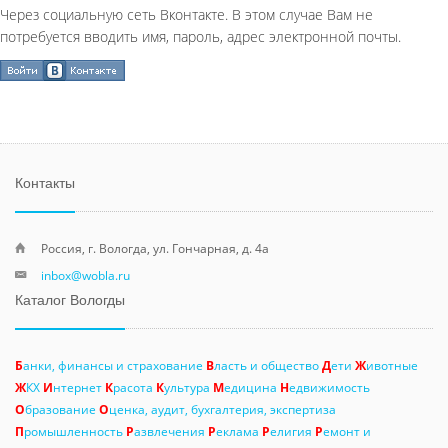
Через социальную сеть Вконтакте. В этом случае Вам не
потребуется вводить имя, пароль, адрес электронной почты.
Контакты
Россия, г. Вологда, ул. Гончарная, д. 4а
inbox@wobla.ru
Каталог Вологды
Б
анки, финансы и страхование
В
ласть и общество
Д
ети
Ж
ивотные
Ж
КХ
И
нтернет
К
расота
К
ультура
М
едицина
Н
едвижимость
О
бразование
О
ценка, аудит, бухгалтерия, экспертиза
П
ромышленность
Р
азвлечения
Р
еклама
Р
елигия
Р
емонт и