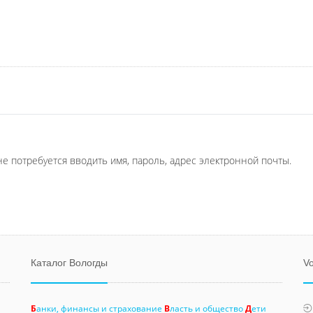
не потребуется вводить имя, пароль, адрес электронной почты.
Каталог Вологды
Vo
Б
анки, финансы и страхование
В
ласть и общество
Д
ети