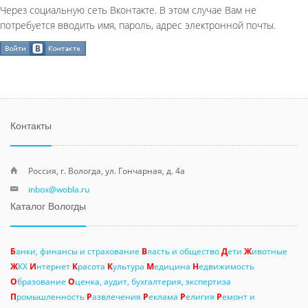
Через социальную сеть Вконтакте. В этом случае Вам не
потребуется вводить имя, пароль, адрес электронной почты.
Контакты
Россия, г. Вологда, ул. Гончарная, д. 4а
inbox@wobla.ru
Каталог Вологды
Б
анки, финансы и страхование
В
ласть и общество
Д
ети
Ж
ивотные
Ж
КХ
И
нтернет
К
расота
К
ультура
М
едицина
Н
едвижимость
О
бразование
О
ценка, аудит, бухгалтерия, экспертиза
П
ромышленность
Р
азвлечения
Р
еклама
Р
елигия
Р
емонт и