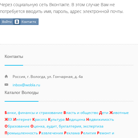
Через социальную сеть Вконтакте. В этом случае Вам не
потребуется вводить имя, пароль, адрес электронной почты.
Контакты
Россия, г. Вологда, ул. Гончарная, д. 4а
inbox@wobla.ru
Каталог Вологды
Б
анки, финансы и страхование
В
ласть и общество
Д
ети
Ж
ивотные
Ж
КХ
И
нтернет
К
расота
К
ультура
М
едицина
Н
едвижимость
О
бразование
О
ценка, аудит, бухгалтерия, экспертиза
П
ромышленность
Р
азвлечения
Р
еклама
Р
елигия
Р
емонт и