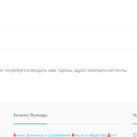
не потребуется вводить имя, пароль, адрес электронной почты.
Каталог Вологды
Vo
Б
анки, финансы и страхование
В
ласть и общество
Д
ети