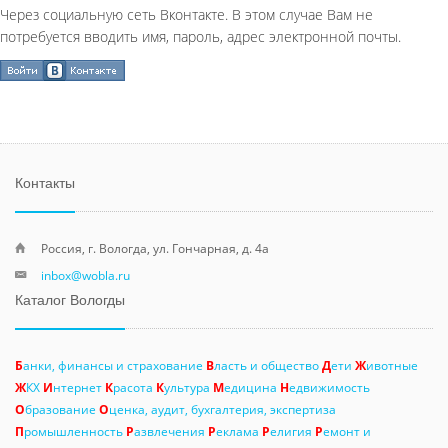
Через социальную сеть Вконтакте. В этом случае Вам не
потребуется вводить имя, пароль, адрес электронной почты.
Контакты
Россия, г. Вологда, ул. Гончарная, д. 4а
inbox@wobla.ru
Каталог Вологды
Б
анки, финансы и страхование
В
ласть и общество
Д
ети
Ж
ивотные
Ж
КХ
И
нтернет
К
расота
К
ультура
М
едицина
Н
едвижимость
О
бразование
О
ценка, аудит, бухгалтерия, экспертиза
П
ромышленность
Р
азвлечения
Р
еклама
Р
елигия
Р
емонт и