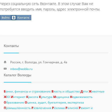
Через социальную сеть Вконтакте. В этом случае Вам не
потребуется вводить имя, пароль, адрес электронной почты.
Контакты
Россия, г. Вологда, ул. Гончарная, д. 4а
inbox@wobla.ru
Каталог Вологды
Б
анки, финансы и страхование
В
ласть и общество
Д
ети
Ж
ивотные
Ж
КХ
И
нтернет
К
расота
К
ультура
М
едицина
Н
едвижимость
О
бразование
О
ценка, аудит, бухгалтерия, экспертиза
П
ромышленность
Р
азвлечения
Р
еклама
Р
елигия
Р
емонт и