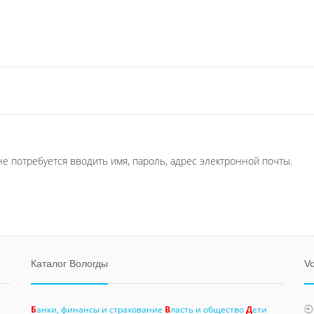
не потребуется вводить имя, пароль, адрес электронной почты.
Каталог Вологды
Vo
Б
анки, финансы и страхование
В
ласть и общество
Д
ети