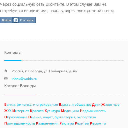
Через социальную сеть Вконтакте. В этом случае Вам не
потребуется вводить имя, пароль, адрес электронной почты.
Контакты
Россия, г. Вологда, ул. Гончарная, д. 4а
inbox@wobla.ru
Каталог Вологды
Б
анки, финансы и страхование
В
ласть и общество
Д
ети
Ж
ивотные
Ж
КХ
И
нтернет
К
расота
К
ультура
М
едицина
Н
едвижимость
О
бразование
О
ценка, аудит, бухгалтерия, экспертиза
П
ромышленность
Р
азвлечения
Р
еклама
Р
елигия
Р
емонт и