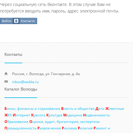
Через социальную сеть Вконтакте. В этом случае Вам не
потребуется вводить имя, пароль, адрес электронной почты.
Контакты
Россия, г. Вологда, ул. Гончарная, д. 4а
inbox@wobla.ru
Каталог Вологды
Б
анки, финансы и страхование
В
ласть и общество
Д
ети
Ж
ивотные
Ж
КХ
И
нтернет
К
расота
К
ультура
М
едицина
Н
едвижимость
О
бразование
О
ценка, аудит, бухгалтерия, экспертиза
П
ромышленность
Р
азвлечения
Р
еклама
Р
елигия
Р
емонт и