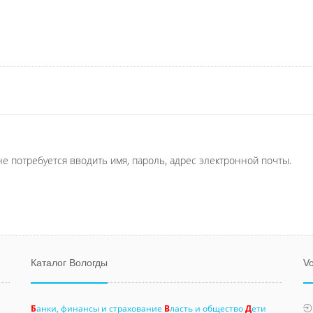
не потребуется вводить имя, пароль, адрес электронной почты.
Каталог Вологды
Vo
Б
анки, финансы и страхование
В
ласть и общество
Д
ети