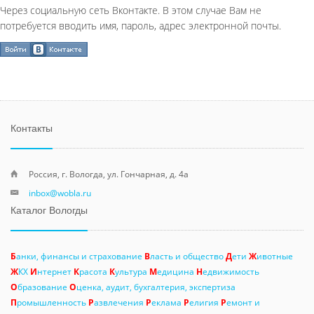
Через социальную сеть Вконтакте. В этом случае Вам не
потребуется вводить имя, пароль, адрес электронной почты.
Контакты
Россия, г. Вологда, ул. Гончарная, д. 4а
inbox@wobla.ru
Каталог Вологды
Б
анки, финансы и страхование
В
ласть и общество
Д
ети
Ж
ивотные
Ж
КХ
И
нтернет
К
расота
К
ультура
М
едицина
Н
едвижимость
О
бразование
О
ценка, аудит, бухгалтерия, экспертиза
П
ромышленность
Р
азвлечения
Р
еклама
Р
елигия
Р
емонт и