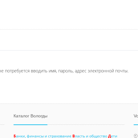
не потребуется вводить имя, пароль, адрес электронной почты.
Каталог Вологды
Vo
Б
анки, финансы и страхование
В
ласть и общество
Д
ети