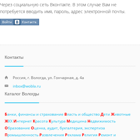
Через социальную сеть Вконтакте. В этом случае Вам не
потребуется вводить имя, пароль, адрес электронной почты.
Контакты
Россия, г. Вологда, ул. Гончарная, д. 4а
inbox@wobla.ru
Каталог Вологды
Б
анки, финансы и страхование
В
ласть и общество
Д
ети
Ж
ивотные
Ж
КХ
И
нтернет
К
расота
К
ультура
М
едицина
Н
едвижимость
О
бразование
О
ценка, аудит, бухгалтерия, экспертиза
П
ромышленность
Р
азвлечения
Р
еклама
Р
елигия
Р
емонт и