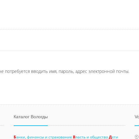
не потребуется вводить имя, пароль, адрес электронной почты.
Каталог Вологды
Vo
Б
анки, финансы и страхование
В
ласть и общество
Д
ети