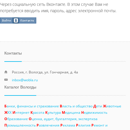
Через социальную сеть Вконтакте. В этом случае Вам не
потребуется вводить имя, пароль, адрес электронной почты.
Контакты
Россия, г. Вологда, ул. Гончарная, д. 4а
inbox@wobla.ru
Каталог Вологды
Б
анки, финансы и страхование
В
ласть и общество
Д
ети
Ж
ивотные
Ж
КХ
И
нтернет
К
расота
К
ультура
М
едицина
Н
едвижимость
О
бразование
О
ценка, аудит, бухгалтерия, экспертиза
П
ромышленность
Р
азвлечения
Р
еклама
Р
елигия
Р
емонт и