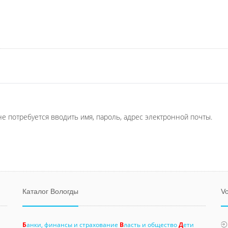
не потребуется вводить имя, пароль, адрес электронной почты.
Каталог Вологды
Vo
Б
анки, финансы и страхование
В
ласть и общество
Д
ети