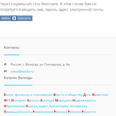
Через социальную сеть Вконтакте. В этом случае Вам не
потребуется вводить имя, пароль, адрес электронной почты.
Контакты
Россия, г. Вологда, ул. Гончарная, д. 4а
inbox@wobla.ru
Каталог Вологды
Б
анки, финансы и страхование
В
ласть и общество
Д
ети
Ж
ивотные
Ж
КХ
И
нтернет
К
расота
К
ультура
М
едицина
Н
едвижимость
О
бразование
О
ценка, аудит, бухгалтерия, экспертиза
П
ромышленность
Р
азвлечения
Р
еклама
Р
елигия
Р
емонт и