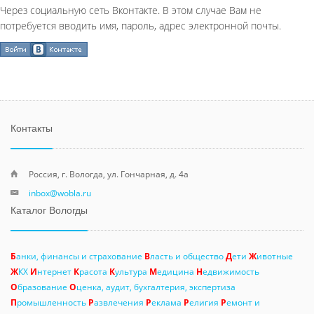
Через социальную сеть Вконтакте. В этом случае Вам не
потребуется вводить имя, пароль, адрес электронной почты.
Контакты
Россия, г. Вологда, ул. Гончарная, д. 4а
inbox@wobla.ru
Каталог Вологды
Б
анки, финансы и страхование
В
ласть и общество
Д
ети
Ж
ивотные
Ж
КХ
И
нтернет
К
расота
К
ультура
М
едицина
Н
едвижимость
О
бразование
О
ценка, аудит, бухгалтерия, экспертиза
П
ромышленность
Р
азвлечения
Р
еклама
Р
елигия
Р
емонт и